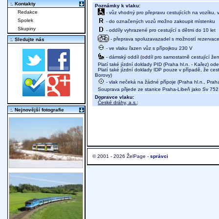
:. Kontakty
Poznámky k vlaku:
Redakce
- vůz vhodný pro přepravu cestujících na vozíku,
Spolek
- do označených vozů možno zakoupit místenku
Skupiny
- oddíly vyhrazené pro cestující s dětmi do 10 let
- přeprava spoluzavazadel s možností rezervace m
:. Sledujte nás
- ve vlaku řazen vůz s přípojkou 230 V
- dámský oddíl (oddíl pro samostatně cestující žen
Platí také jízdní doklady PID (Praha hl.n. - Kařez) od
Platí také jízdní doklady IDP pouze v případě, že cest
Borovy)
- vlak nečeká na žádné přípoje (Praha hl.n., Pra
Souprava přijede ze stanice Praha-Libeň jako Sv 752
Dopravce vlaku:
České dráhy, a.s.
;
:. Nejnovější fotografie
© 2001 - 2026 ŽelPage -
správci