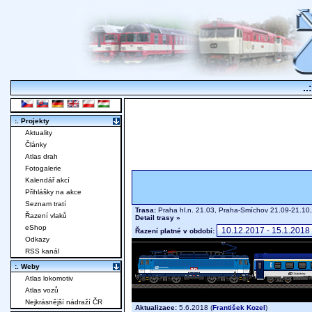
..
:. Projekty
Aktuality
Články
Atlas drah
Fotogalerie
Kalendář akcí
Přihlášky na akce
Seznam tratí
Trasa:
Praha hl.n. 21.03, Praha-Smíchov 21.09-21.10,
Řazení vlaků
Detail trasy »
eShop
Řazení platné v období:
Odkazy
RSS kanál
:. Weby
Atlas lokomotiv
Atlas vozů
Nejkrásnější nádraží ČR
Aktualizace:
5.6.2018 (
František Kozel
)