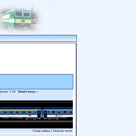
lešovice 7.18
Detail trasy »
Trvalý odkaz
|
Textová verze