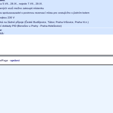
aku:
a 5.VII., 28.IX., nejede 7.VII., 29.IX.
ených vozů možno zakoupit místenku
a spoluzavazadel s povinnou rezervací místa pro cestujícího s jízdním kolem
ípojkou 230 V
eká na žádné přípoje (České Budějovice, Tábor, Praha-Vršovice, Praha hl.n.)
ní doklady PID (Benešov u Prahy - Praha-Holešovice)
u:
.s.
;
elPage -
správci