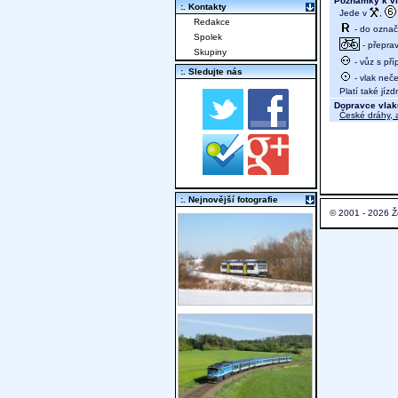
Poznámky k vl
:. Kontakty
Jede v
,
Redakce
- do označ
Spolek
- přeprav
Skupiny
- vůz s př
:. Sledujte nás
- vlak neč
Platí také jízd
Dopravce vlak
České dráhy, a
:. Nejnovější fotografie
© 2001 - 2026 Ž