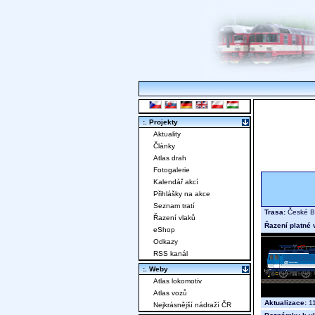
:. Projekty
Aktuality
Články
Atlas drah
Fotogalerie
Kalendář akcí
Přihlášky na akce
Seznam tratí
Trasa:
České Bu
Řazení vlaků
Řazení platné 
eShop
Odkazy
RSS kanál
:. Weby
Atlas lokomotiv
Atlas vozů
Aktualizace:
11
Nejkrásnější nádraží ČR