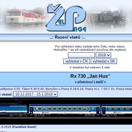
..: Řazení vlaků :..
Pro vyhledání vlaku zadejte jeho číslo, nebo název.
Hvězdičku * lze při vyhledávání používat dle zvyklostí.
V databázi byl nalezen
1
vlak.
Rx 730 „Jan Hus“
« předchozí
|
další »
dějovice 4.55, Tábor 5.39-5.40, Benešov u Prahy 6.18-6.19, Praha hl.n. 7.00-7.10, Praha-Ho
v období:
.6.2018 (
František Kozel
)