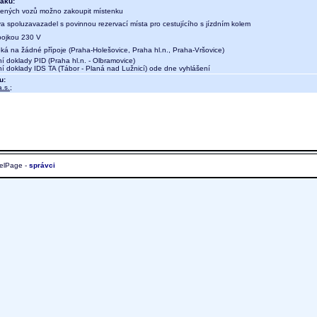
aku:
ených vozů možno zakoupit místenku
a spoluzavazadel s povinnou rezervací místa pro cestujícího s jízdním kolem
ípojkou 230 V
eká na žádné přípoje (Praha-Holešovice, Praha hl.n., Praha-Vršovice)
ní doklady PID (Praha hl.n. - Olbramovice)
ní doklady IDS TA (Tábor - Planá nad Lužnicí) ode dne vyhlášení
u:
.s.
;
elPage -
správci