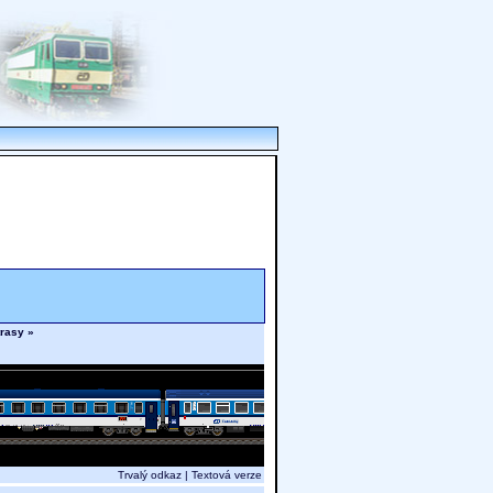
trasy »
Trvalý odkaz
|
Textová verze