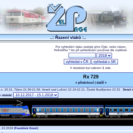
..: Řazení vlaků :..
Pro vyhledání vlaku zadejte jeho číslo, nebo název.
Hvězdičku * lze při vyhledávání používat dle zvyklostí.
V databázi byl nalezen
1
vlak.
Rx 729
« předchozí
|
další »
.n. 20.31, Tábor 21.56-21.58, Veselí nad Lužnicí 22.19-22.21, České Budějovice 22.52
Detail 
v období:
.10.2018 (
František Kozel
)