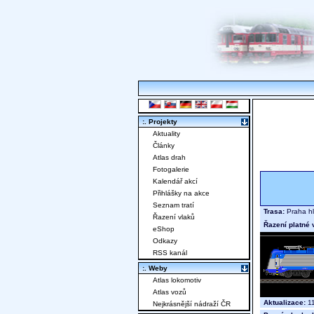
:. Projekty
Aktuality
Články
Atlas drah
Fotogalerie
Kalendář akcí
Přihlášky na akce
Seznam tratí
Trasa:
Praha hl
Řazení vlaků
Řazení platné 
eShop
Odkazy
RSS kanál
:. Weby
Atlas lokomotiv
Atlas vozů
Aktualizace:
11
Nejkrásnější nádraží ČR