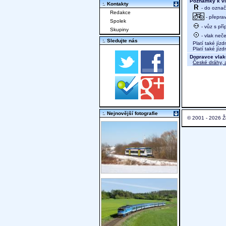
Poznámky k vl
:. Kontakty
- do označ
Redakce
- přeprav
Spolek
- vůz s př
Skupiny
- vlak neč
:. Sledujte nás
Platí také jízd
Platí také jízd
Dopravce vlak
České dráhy, a
:. Nejnovější fotografie
© 2001 - 2026 Ž