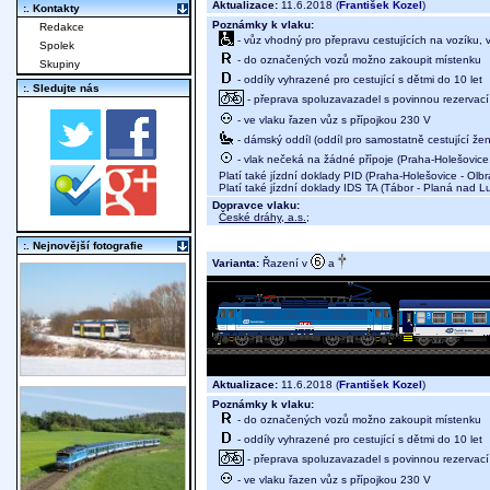
Aktualizace:
11.6.2018 (
František Kozel
)
:. Kontakty
Poznámky k vlaku:
Redakce
- vůz vhodný pro přepravu cestujících na vozíku,
Spolek
- do označených vozů možno zakoupit místenku
Skupiny
- oddíly vyhrazené pro cestující s dětmi do 10 let
:. Sledujte nás
- přeprava spoluzavazadel s povinnou rezervací 
- ve vlaku řazen vůz s přípojkou 230 V
- dámský oddíl (oddíl pro samostatně cestující žen
- vlak nečeká na žádné přípoje (Praha-Holešovice,
Platí také jízdní doklady PID (Praha-Holešovice - Olb
Platí také jízdní doklady IDS TA (Tábor - Planá nad L
Dopravce vlaku:
České dráhy, a.s.
;
:. Nejnovější fotografie
Varianta:
Řazení v
a
Aktualizace:
11.6.2018 (
František Kozel
)
Poznámky k vlaku:
- do označených vozů možno zakoupit místenku
- oddíly vyhrazené pro cestující s dětmi do 10 let
- přeprava spoluzavazadel s povinnou rezervací 
- ve vlaku řazen vůz s přípojkou 230 V