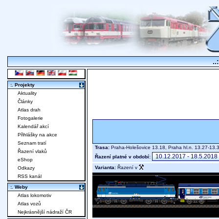
..
:. Projekty
Aktuality
Články
Atlas drah
Fotogalerie
Kalendář akcí
Přihlášky na akce
Seznam tratí
Trasa:
Praha-Holešovice 13.18, Praha hl.n. 13.27-13.
Řazení vlaků
Řazení platné v období:
eShop
Varianta:
Řazení v
Odkazy
RSS kanál
:. Weby
Atlas lokomotiv
Atlas vozů
Nejkrásnější nádraží ČR