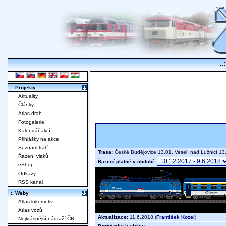
..
:. Projekty
Aktuality
Články
Atlas drah
Fotogalerie
Kalendář akcí
Přihlášky na akce
Seznam tratí
Trasa:
České Budějovice 13.01, Veselí nad Lužnicí 13
Řazení vlaků
Řazení platné v období:
eShop
Odkazy
RSS kanál
:. Weby
Atlas lokomotiv
Atlas vozů
Aktualizace:
11.6.2018 (
František Kozel
)
Nejkrásnější nádraží ČR