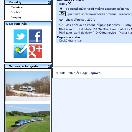
Poznámky k vlaku:
:. Kontakty
jede v
Redakce
- do označených vozů možno zakoupit místenku
Spolek
- přeprava spoluzavazadel s povinnou rezervací 
Skupiny
- vůz s přípojkou 230 V
:. Sledujte nás
- vlak nečeká na žádné přípoje (Benešov u Prahy,
Platí také jízdní doklady IDS TA (Planá nad Lužnicí -
Platí také jízdní doklady PID (Olbramovice - Praha hl.n
Dopravce vlaku:
České dráhy, a.s.
;
:. Nejnovější fotografie
© 2001 - 2026 ŽelPage -
správci