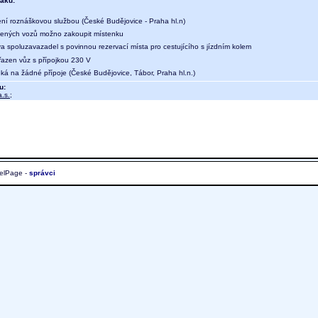
aku:
ení roznáškovou službou (České Budějovice - Praha hl.n)
ených vozů možno zakoupit místenku
a spoluzavazadel s povinnou rezervací místa pro cestujícího s jízdním kolem
 řazen vůz s přípojkou 230 V
eká na žádné přípoje (České Budějovice, Tábor, Praha hl.n.)
u:
.s.
;
elPage -
správci