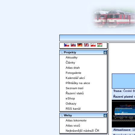
:. Projekty
Aktuality
Články
Atlas drah
Fotogalerie
Kalendář akcí
Přihlášky na akce
Seznam tratí
Trasa:
České Bu
Řazení vlaků
Řazení platné 
eShop
Odkazy
RSS kanál
:. Weby
Atlas lokomotiv
Atlas vozů
Aktualizace:
11
Nejkrásnější nádraží ČR