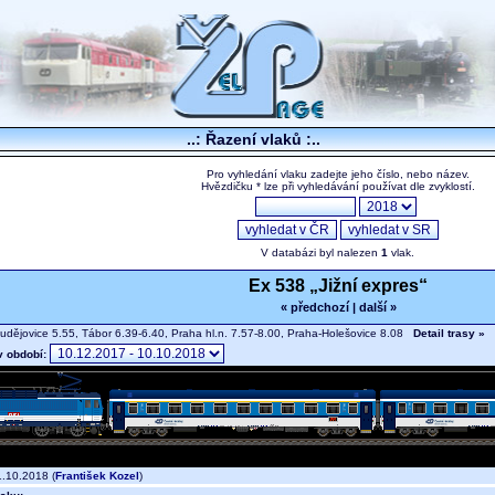
..: Řazení vlaků :..
Pro vyhledání vlaku zadejte jeho číslo, nebo název.
Hvězdičku * lze při vyhledávání používat dle zvyklostí.
V databázi byl nalezen
1
vlak.
Ex 538 „Jižní expres“
« předchozí
|
další »
dějovice 5.55, Tábor 6.39-6.40, Praha hl.n. 7.57-8.00, Praha-Holešovice 8.08
Detail trasy »
v období:
.10.2018 (
František Kozel
)