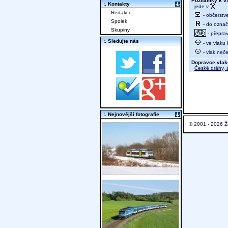
Poznámky k vl
:. Kontakty
jede v
Redakce
- občerstv
Spolek
- do označ
Skupiny
- přeprav
:. Sledujte nás
- ve vlaku
- vlak neč
Dopravce vlak
České dráhy, a
:. Nejnovější fotografie
© 2001 - 2026 Ž