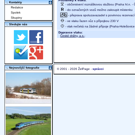
Poznámky k vlaku:
:. Kontakty
- občerstvení roznáškovou službou (Praha hl.n. -
Redakce
- do označených vozů možno zakoupit místenku
Spolek
- přeprava spoluzavazadel s povinnou rezervací 
Skupiny
- ve vlaku řazen vůz s přípojkou 230 V
:. Sledujte nás
- vlak nečeká na žádné přípoje (Praha-Holešovice,
Dopravce vlaku:
České dráhy, a.s.
;
:. Nejnovější fotografie
© 2001 - 2026 ŽelPage -
správci