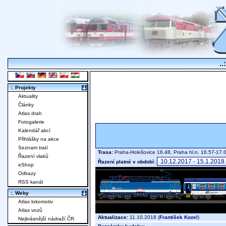
..
:. Projekty
Aktuality
Články
Atlas drah
Fotogalerie
Kalendář akcí
Přihlášky na akce
Seznam tratí
Trasa:
Praha-Holešovice 16.48, Praha hl.n. 16.57-17
Řazení vlaků
Řazení platné v období:
eShop
Odkazy
RSS kanál
:. Weby
Atlas lokomotiv
Atlas vozů
Aktualizace:
11.10.2018 (
František Kozel
)
Nejkrásnější nádraží ČR