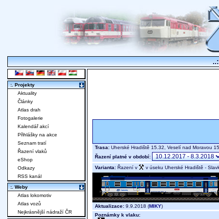
..
:. Projekty
Aktuality
Články
Atlas drah
Fotogalerie
Kalendář akcí
Přihlášky na akce
Seznam tratí
Trasa:
Uherské Hradiště 15.32, Veselí nad Moravou 15
Řazení vlaků
Řazení platné v období:
eShop
Varianta:
Řazení v
v úseku Uherské Hradiště - Slav
Odkazy
RSS kanál
:. Weby
Atlas lokomotiv
Atlas vozů
Aktualizace:
9.9.2018 (
MIKY
)
Nejkrásnější nádraží ČR
Poznámky k vlaku: