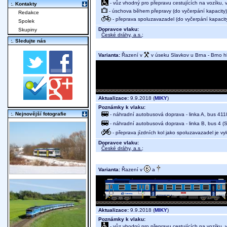
- vůz vhodný pro přepravu cestujících na vozíku,
:. Kontakty
- úschova během přepravy (do vyčerpání kapacity)
Redakce
- přeprava spoluzavazadel (do vyčerpání kapacit
Spolek
Dopravce vlaku:
Skupiny
České dráhy, a.s.
;
:. Sledujte nás
Varianta:
Řazení v
v úseku Slavkov u Brna - Brno hl
Aktualizace:
9.9.2018 (
MIKY
)
Poznámky k vlaku:
:. Nejnovější fotografie
- náhradní autobusová doprava - linka A, bus 4118
- náhradní autobusová doprava - linka B, bus 4 (S
- přeprava jízdních kol jako spoluzavazadel je v
Dopravce vlaku:
České dráhy, a.s.
;
Varianta:
Řazení v
a
Aktualizace:
9.9.2018 (
MIKY
)
Poznámky k vlaku:
- vůz vhodný pro přepravu cestujících na vozíku,