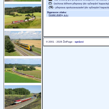
- úschova během přepravy (do vyčerpání kapacity)
- přeprava spoluzavazadel (do vyčerpání kapacit
Dopravce vlaku:
České dráhy, a.s.
;
© 2001 - 2026 ŽelPage -
správci