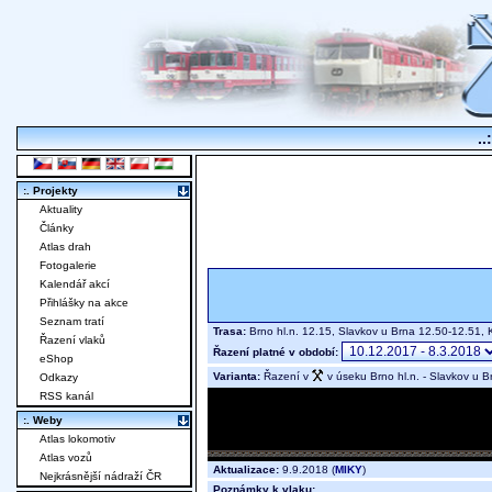
..
:. Projekty
Aktuality
Články
Atlas drah
Fotogalerie
Kalendář akcí
Přihlášky na akce
Seznam tratí
Trasa:
Brno hl.n. 12.15, Slavkov u Brna 12.50-12.51,
Řazení vlaků
Řazení platné v období:
eShop
Varianta:
Řazení v
v úseku Brno hl.n. - Slavkov u B
Odkazy
RSS kanál
:. Weby
Atlas lokomotiv
Atlas vozů
Aktualizace:
9.9.2018 (
MIKY
)
Nejkrásnější nádraží ČR
Poznámky k vlaku: