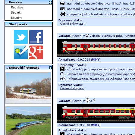
:. Kontakty
- náhradní autobusová doprava - linka A, bus 4117
Redakce
- náhradní autobusová doprava - linka B, bus 9 (B
Spolek
- přeprava jízdních kol jako spoluzavazadel je v
Skupiny
Dopravce vlaku:
České dráhy, a.s.
;
:. Sledujte nás
Varianta:
Řazení v
v úseku Slavkov u Brna - Uhersk
Aktualizace:
9.9.2018 (
MIKY
)
Poznámky k vlaku:
:. Nejnovější fotografie
- vůz vhodný pro přepravu cestujících na vozíku,
- úschova během přepravy (do vyčerpání kapacity)
- přeprava spoluzavazadel (do vyčerpání kapacit
Dopravce vlaku:
České dráhy, a.s.
;
Varianta:
Řazení v
a
Aktualizace:
9.9.2018 (
MIKY
)
Poznámky k vlaku:
- vůz vhodný pro přepravu cestujících na vozíku,