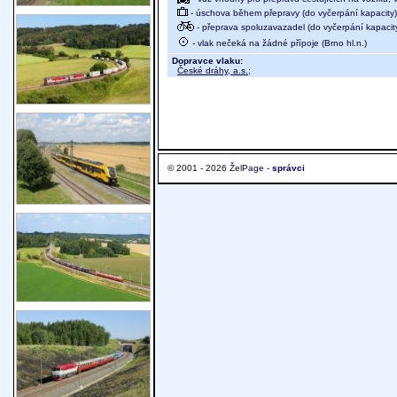
- úschova během přepravy (do vyčerpání kapacity)
- přeprava spoluzavazadel (do vyčerpání kapacit
- vlak nečeká na žádné přípoje (Brno hl.n.)
Dopravce vlaku:
České dráhy, a.s.
;
© 2001 - 2026 ŽelPage -
správci