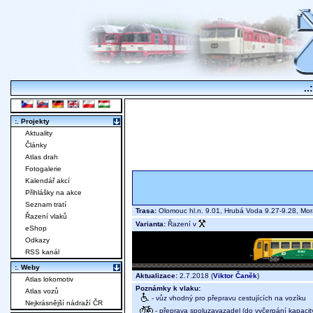
..
:. Projekty
Aktuality
Články
Atlas drah
Fotogalerie
Kalendář akcí
Přihlášky na akce
Seznam tratí
Trasa:
Olomouc hl.n. 9.01, Hrubá Voda 9.27-9.28, Mo
Řazení vlaků
Varianta:
Řazení v
eShop
Odkazy
RSS kanál
:. Weby
Aktualizace:
2.7.2018 (
Viktor Čaněk
)
Atlas lokomotiv
Poznámky k vlaku:
Atlas vozů
- vůz vhodný pro přepravu cestujících na vozíku
Nejkrásnější nádraží ČR
- přeprava spoluzavazadel (do vyčerpání kapacit