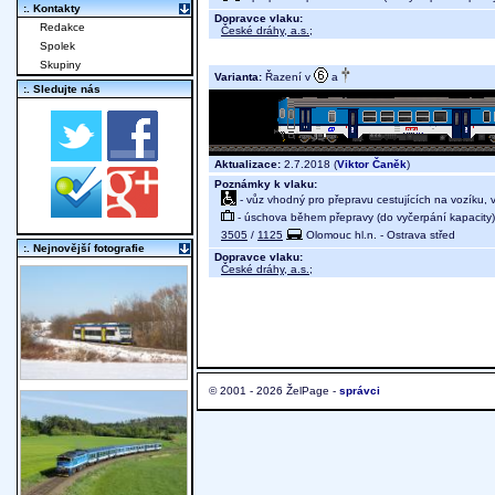
:. Kontakty
Dopravce vlaku:
Redakce
České dráhy, a.s.
;
Spolek
Skupiny
Varianta:
Řazení v
a
:. Sledujte nás
Aktualizace:
2.7.2018 (
Viktor Čaněk
)
Poznámky k vlaku:
- vůz vhodný pro přepravu cestujících na vozíku,
- úschova během přepravy (do vyčerpání kapacity)
3505
/
1125
Olomouc hl.n. - Ostrava střed
:. Nejnovější fotografie
Dopravce vlaku:
České dráhy, a.s.
;
© 2001 - 2026 ŽelPage -
správci