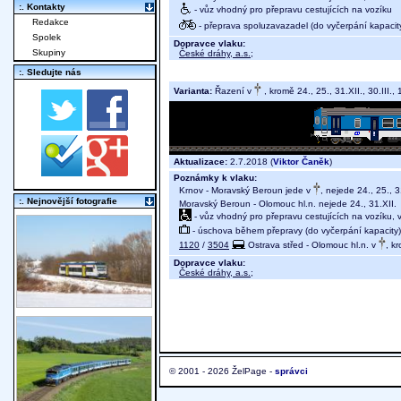
:. Kontakty
- vůz vhodný pro přepravu cestujících na vozíku
Redakce
- přeprava spoluzavazadel (do vyčerpání kapacit
Spolek
Dopravce vlaku:
Skupiny
České dráhy, a.s.
;
:. Sledujte nás
Varianta:
Řazení v
, kromě 24., 25., 31.XII., 30.III., 1
Aktualizace:
2.7.2018 (
Viktor Čaněk
)
Poznámky k vlaku:
Krnov - Moravský Beroun jede v
, nejede 24., 25., 31
:. Nejnovější fotografie
Moravský Beroun - Olomouc hl.n. nejede 24., 31.XII.
- vůz vhodný pro přepravu cestujících na vozíku,
- úschova během přepravy (do vyčerpání kapacity)
1120
/
3504
Ostrava střed - Olomouc hl.n. v
, kr
Dopravce vlaku:
České dráhy, a.s.
;
© 2001 - 2026 ŽelPage -
správci