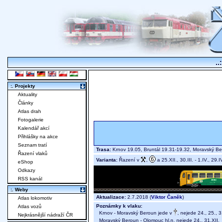
..
:. Projekty
Aktuality
Články
Atlas drah
Fotogalerie
Kalendář akcí
Přihlášky na akce
Seznam tratí
Trasa:
Krnov 19.05, Bruntál 19.31-19.32, Moravský B
Řazení vlaků
Varianta:
Řazení v
,
a 25.XII., 30.III. - 1.IV., 29.IV
eShop
Odkazy
RSS kanál
:. Weby
Aktualizace:
2.7.2018 (
Viktor Čaněk
)
Atlas lokomotiv
Poznámky k vlaku:
Atlas vozů
Krnov - Moravský Beroun jede v
, nejede 24., 25., 31
Nejkrásnější nádraží ČR
Moravský Beroun - Olomouc hl.n. nejede 24., 31.XII.