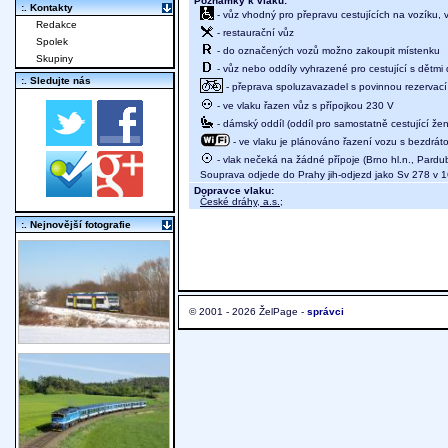
Poznámky k vlaku:
:. Kontakty
- vůz vhodný pro přepravu cestujících na vozíku,
Redakce
- restaurační vůz
Spolek
- do označených vozů možno zakoupit místenku
Skupiny
- vůz nebo oddíly vyhrazené pro cestující s dětmi 
:. Sledujte nás
- přeprava spoluzavazadel s povinnou rezervací 
- ve vlaku řazen vůz s přípojkou 230 V
- dámský oddíl (oddíl pro samostatně cestující žen
- ve vlaku je plánováno řazení vozu s bezdráto
- vlak nečeká na žádné přípoje (Brno hl.n., Pardubi
Souprava odjede do Prahy jih-odjezd jako Sv 278 v 
Dopravce vlaku:
České dráhy, a.s.
;
:. Nejnovější fotografie
© 2001 - 2026 ŽelPage -
správci