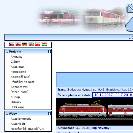
..
:. Projekty
Aktuality
Články
Atlas drah
Fotogalerie
Kalendář akcí
Přihlášky na akce
Seznam tratí
Trasa:
Budapest-Nyugati pu. 9.41, Bratislava hl.st. 12
Řazení vlaků
Řazení platné v období:
eShop
Odkazy
RSS kanál
:. Weby
Atlas lokomotiv
Atlas vozů
Aktualizace:
4.7.2018 (
Filip Novotný
)
Nejkrásnější nádraží ČR