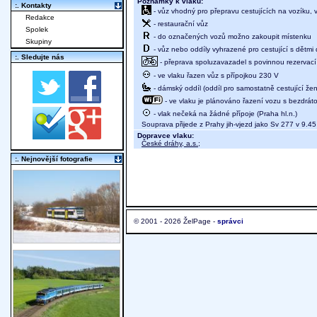
Poznámky k vlaku:
:. Kontakty
- vůz vhodný pro přepravu cestujících na vozíku,
Redakce
- restaurační vůz
Spolek
- do označených vozů možno zakoupit místenku
Skupiny
- vůz nebo oddíly vyhrazené pro cestující s dětmi 
:. Sledujte nás
- přeprava spoluzavazadel s povinnou rezervací 
- ve vlaku řazen vůz s přípojkou 230 V
- dámský oddíl (oddíl pro samostatně cestující žen
- ve vlaku je plánováno řazení vozu s bezdráto
- vlak nečeká na žádné přípoje (Praha hl.n.)
Souprava přijede z Prahy jih-vjezd jako Sv 277 v 9.45
Dopravce vlaku:
České dráhy, a.s.
;
:. Nejnovější fotografie
© 2001 - 2026 ŽelPage -
správci