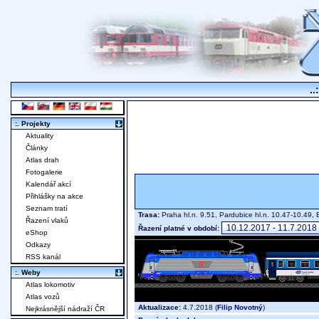
..
:. Projekty
Aktuality
Články
Atlas drah
Fotogalerie
Kalendář akcí
Přihlášky na akce
Seznam tratí
Trasa:
Praha hl.n. 9.51, Pardubice hl.n. 10.47-10.49, 
Řazení vlaků
Řazení platné v období:
eShop
Odkazy
RSS kanál
:. Weby
Atlas lokomotiv
Atlas vozů
Aktualizace:
4.7.2018 (
Filip Novotný
)
Nejkrásnější nádraží ČR