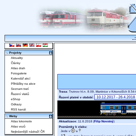
..
:. Projekty
Aktuality
Články
Atlas drah
Fotogalerie
Kalendář akcí
Přihlášky na akce
Seznam tratí
Trasa:
Trutnov hl.n. 8.09, Martinice v Krkonoších 8.5
Řazení vlaků
Řazení platné v období:
eShop
Odkazy
RSS kanál
:. Weby
Aktualizace:
11.6.2018 (
Filip Novotný
)
Atlas lokomotiv
Atlas vozů
Poznámky k vlaku:
Jede v
a
Nejkrásnější nádraží ČR