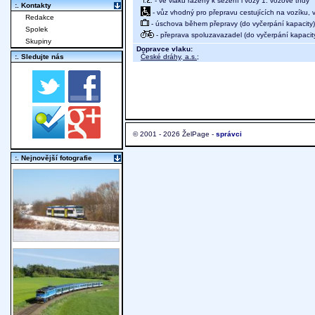
- ve vlaku řazeny k sezení i vozy 1. vozové třídy
:. Kontakty
- vůz vhodný pro přepravu cestujících na vozíku,
Redakce
- úschova během přepravy (do vyčerpání kapacity)
Spolek
- přeprava spoluzavazadel (do vyčerpání kapacit
Skupiny
Dopravce vlaku:
České dráhy, a.s.
;
:. Sledujte nás
© 2001 - 2026 ŽelPage -
správci
:. Nejnovější fotografie