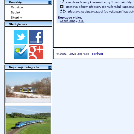
- ve vlaku řazeny k sezení i vozy 1. vozové třídy
:. Kontakty
- úschova během přepravy (do vyčerpání kapacity)
Redakce
- přeprava spoluzavazadel (do vyčerpání kapacit
Spolek
Dopravce vlaku:
Skupiny
České dráhy, a.s.
;
:. Sledujte nás
© 2001 - 2026 ŽelPage -
správci
:. Nejnovější fotografie