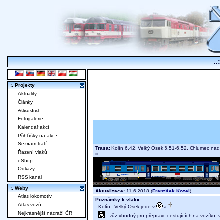
..
:. Projekty
Aktuality
Články
Atlas drah
Fotogalerie
Kalendář akcí
Přihlášky na akce
Seznam tratí
Trasa:
Kolín 6.42, Velký Osek 6.51-6.52, Chlumec nad 
Řazení vlaků
»
eShop
Odkazy
RSS kanál
:. Weby
Aktualizace:
11.6.2018 (
František Kozel
)
Atlas lokomotiv
Poznámky k vlaku:
Atlas vozů
Kolín - Velký Osek jede v
a
Nejkrásnější nádraží ČR
- vůz vhodný pro přepravu cestujících na vozíku,