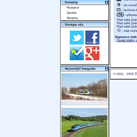
:. Kontakty
- do označ
Redakce
- úschova 
Spolek
- přeprav
Skupiny
Platí také jízd
Platí také jízd
:. Sledujte nás
Platí také jízd
- vlak neče
Dopravce vlak
České dráhy, a
:. Nejnovější fotografie
© 2001 - 2026 Ž