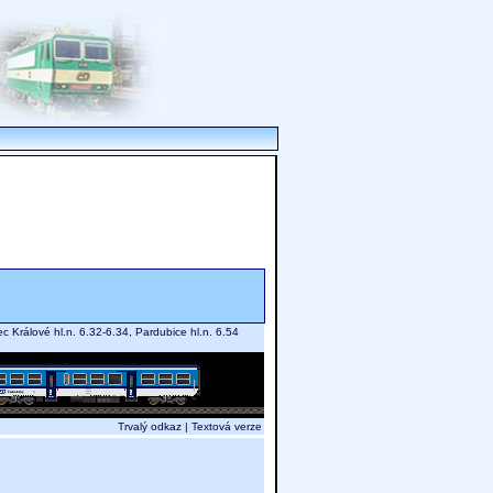
c Králové hl.n. 6.32-6.34, Pardubice hl.n. 6.54
Trvalý odkaz
|
Textová verze