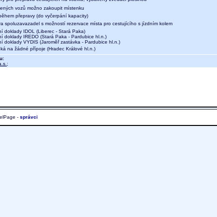
ených vozů možno zakoupit místenku
během přepravy (do vyčerpání kapacity)
a spoluzavazadel s možností rezervace místa pro cestujícího s jízdním kolem
ní doklady IDOL (Liberec - Stará Paka)
ní doklady IREDO (Stará Paka - Pardubice hl.n.)
ní doklady VYDIS (Jaroměř zastávka - Pardubice hl.n.)
ká na žádné přípoje (Hradec Králové hl.n.)
u:
.s.
;
elPage -
správci