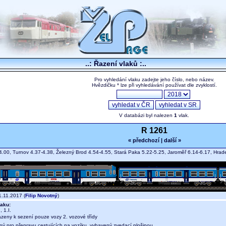
..: Řazení vlaků :..
Pro vyhledání vlaku zadejte jeho číslo, nebo název.
Hvězdičku * lze při vyhledávání používat dle zvyklostí.
V databázi byl nalezen
1
vlak.
R 1261
« předchozí
|
další »
4.00, Turnov 4.37-4.38, Železný Brod 4.54-4.55, Stará Paka 5.22-5.25, Jaroměř 6.14-6.17, Hrade
.11.2017 (
Filip Novotný
)
aku:
 1.I.
azeny k sezení pouze vozy 2. vozové třídy
ný pro přepravu cestujících na vozíku, vybavený zvedací plošinou