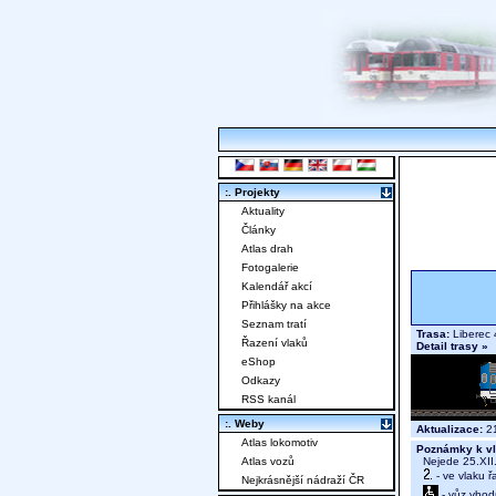
:. Projekty
Aktuality
Články
Atlas drah
Fotogalerie
Kalendář akcí
Přihlášky na akce
Seznam tratí
Trasa:
Liberec 
Řazení vlaků
Detail trasy »
eShop
Odkazy
RSS kanál
:. Weby
Aktualizace:
21
Atlas lokomotiv
Poznámky k vl
Nejede 25.XII.,
Atlas vozů
- ve vlaku ř
Nejkrásnější nádraží ČR
- vůz vhod