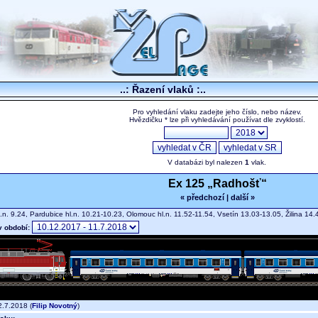
..: Řazení vlaků :..
Pro vyhledání vlaku zadejte jeho číslo, nebo název.
Hvězdičku * lze při vyhledávání používat dle zvyklostí.
V databázi byl nalezen
1
vlak.
Ex 125 „Radhošť“
« předchozí
|
další »
.n. 9.24, Pardubice hl.n. 10.21-10.23, Olomouc hl.n. 11.52-11.54, Vsetín 13.03-13.05, Žilina 1
v období:
.7.2018 (
Filip Novotný
)