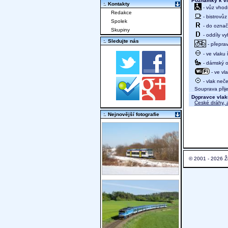
Poznámky k vl
:. Kontakty
- vůz vhod
Redakce
- bistrovůz
Spolek
- do označ
Skupiny
- oddíly vy
:. Sledujte nás
- přeprav
- ve vlaku
- dámský od
- ve vl
- vlak neče
Souprava přijed
Dopravce vlak
České dráhy, a
:. Nejnovější fotografie
© 2001 - 2026 Ž