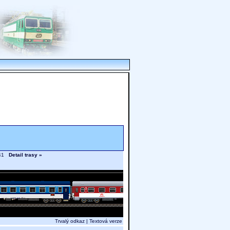
4.41
Detail trasy »
Trvalý odkaz
|
Textová verze