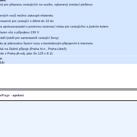
aku:
ný pro přepravu cestujících na vozíku, vybavený zvedací plošinou
ených vozů možno zakoupit místenku
hrazené pro cestující s dětmi do 10 let
a spoluzavazadel s povinnou rezervací místa pro cestujícího s jízdním kolem
 řazen vůz s přípojkou 230 V
díl (oddíl pro samostatně cestující ženy)
aku je plánováno řazení vozu s bezdrátovým připojením k internetu
ká na žádné přípoje (Praha hl.n., Praha-Libeň)
e z Prahy jih-odj. jako Sv 125 v 9.11
u:
.s.
;
elPage -
správci