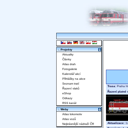
:. Projekty
Aktuality
Články
Atlas drah
Fotogalerie
Kalendář akcí
Přihlášky na akce
Seznam tratí
Trasa:
Praha hl
Řazení vlaků
Řazení platné 
eShop
Odkazy
RSS kanál
:. Weby
Atlas lokomotiv
Atlas vozů
Aktualizace:
12
Nejkrásnější nádraží ČR