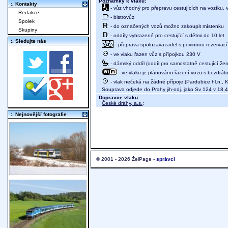
Poznámky k vlaku:
:. Kontakty
- vůz vhodný pro přepravu cestujících na vozíku,
Redakce
- bistrovůz
Spolek
- do označených vozů možno zakoupit místenku
Skupiny
- oddíly vyhrazené pro cestující s dětmi do 10 let
:. Sledujte nás
- přeprava spoluzavazadel s povinnou rezervací 
- ve vlaku řazen vůz s přípojkou 230 V
- dámský oddíl (oddíl pro samostatně cestující žen
- ve vlaku je plánováno řazení vozu s bezdráto
- vlak nečeká na žádné přípoje (Pardubice hl.n., K
Souprava odjede do Prahy jih-odj. jako Sv 124 v 18.
Dopravce vlaku:
České dráhy, a.s.
;
:. Nejnovější fotografie
© 2001 - 2026 ŽelPage -
správci