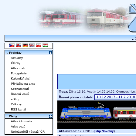
..
:. Projekty
Aktuality
Články
Atlas drah
Fotogalerie
Kalendář akcí
Přihlášky na akce
Seznam tratí
Trasa:
Žilina 13.19, Vsetín 14.55-14.56, Olomouc hl.n
Řazení vlaků
Řazení platné v období:
eShop
Odkazy
RSS kanál
:. Weby
Atlas lokomotiv
Atlas vozů
Aktualizace:
12.7.2018 (
Filip Novotný
)
Nejkrásnější nádraží ČR