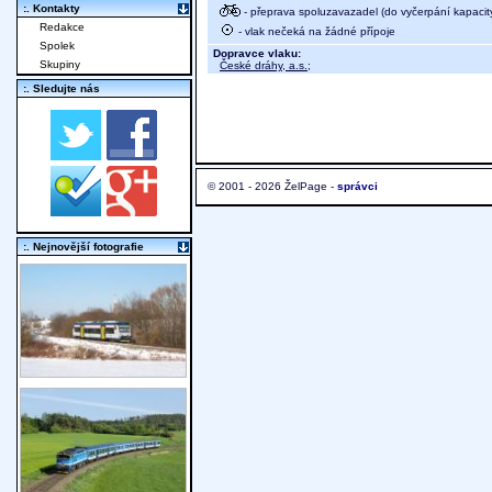
:. Kontakty
- přeprava spoluzavazadel (do vyčerpání kapacit
Redakce
- vlak nečeká na žádné přípoje
Spolek
Dopravce vlaku:
Skupiny
České dráhy, a.s.
;
:. Sledujte nás
© 2001 - 2026 ŽelPage -
správci
:. Nejnovější fotografie