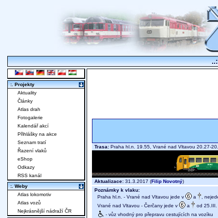
..
:. Projekty
Aktuality
Články
Atlas drah
Fotogalerie
Kalendář akcí
Přihlášky na akce
Seznam tratí
Trasa:
Praha hl.n. 19.55, Vrané nad Vltavou 20.27-
Řazení vlaků
eShop
Odkazy
RSS kanál
Aktualizace:
31.3.2017 (
Filip Novotný
)
:. Weby
Poznámky k vlaku:
Atlas lokomotiv
Praha hl.n. - Vrané nad Vltavou jede v
a
, nejed
Atlas vozů
Vrané nad Vltavou - Čerčany jede v
a
od 25.III.
Nejkrásnější nádraží ČR
- vůz vhodný pro přepravu cestujících na vozíku