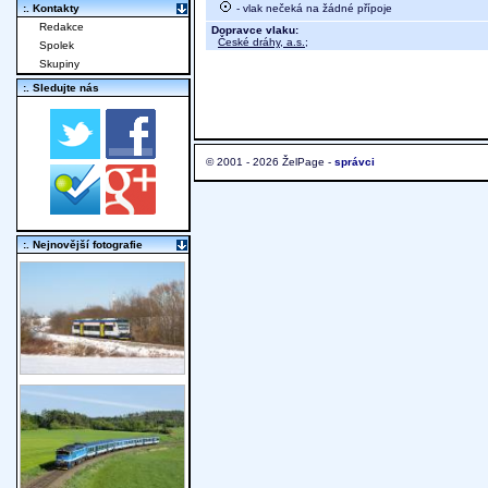
- vlak nečeká na žádné přípoje
:. Kontakty
Redakce
Dopravce vlaku:
České dráhy, a.s.
;
Spolek
Skupiny
:. Sledujte nás
© 2001 - 2026 ŽelPage -
správci
:. Nejnovější fotografie