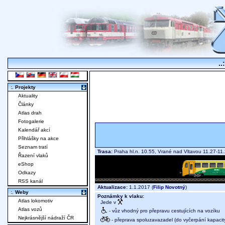
..
:. Projekty
Aktuality
Články
Atlas drah
Fotogalerie
Kalendář akcí
Přihlášky na akce
Seznam tratí
Trasa:
Praha hl.n. 10.55, Vrané nad Vltavou 11.27-1
Řazení vlaků
eShop
Odkazy
RSS kanál
Aktualizace:
1.1.2017 (
Filip Novotný
)
:. Weby
Poznámky k vlaku:
Atlas lokomotiv
Jede v
Atlas vozů
- vůz vhodný pro přepravu cestujících na vozíku
Nejkrásnější nádraží ČR
- přeprava spoluzavazadel (do vyčerpání kapacit