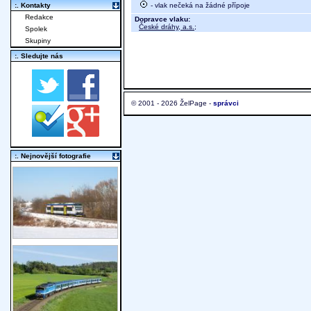
- vlak nečeká na žádné přípoje
:. Kontakty
Redakce
Dopravce vlaku:
České dráhy, a.s.
;
Spolek
Skupiny
:. Sledujte nás
© 2001 - 2026 ŽelPage -
správci
:. Nejnovější fotografie