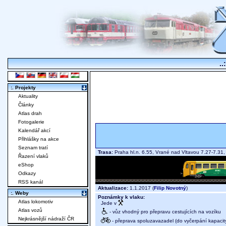
..
:. Projekty
Aktuality
Články
Atlas drah
Fotogalerie
Kalendář akcí
Přihlášky na akce
Seznam tratí
Trasa:
Praha hl.n. 6.55, Vrané nad Vltavou 7.27-7.3
Řazení vlaků
eShop
Odkazy
RSS kanál
Aktualizace:
1.1.2017 (
Filip Novotný
)
:. Weby
Poznámky k vlaku:
Atlas lokomotiv
Jede v
Atlas vozů
- vůz vhodný pro přepravu cestujících na vozíku
Nejkrásnější nádraží ČR
- přeprava spoluzavazadel (do vyčerpání kapacit