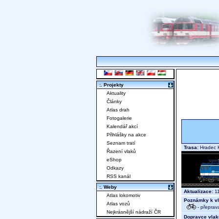
:. Projekty
Aktuality
Články
Atlas drah
Fotogalerie
Kalendář akcí
Přihlášky na akce
Seznam tratí
Trasa:
Hradec K
Řazení vlaků
eShop
Odkazy
RSS kanál
:. Weby
Aktualizace:
11
Atlas lokomotiv
Poznámky k vl
Atlas vozů
- přeprav
Nejkrásnější nádraží ČR
Dopravce vlak