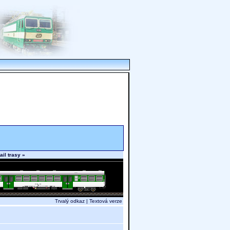
ail trasy »
Trvalý odkaz
|
Textová verze