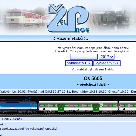
..: Řazení vlaků :..
Pro vyhledání vlaku zadejte jeho číslo, nebo název.
Hvězdičku * lze při vyhledávání používat dle zvyklostí.
V databázi byl nalezen
1
vlak.
Os 5605
« předchozí
|
další »
rálové hl.n. 10.03, Týniště nad Orlicí 10.27-10.31, Borohrádek 10.38-10.39, Choceň 10.56
Det
.1.2017 (
Leoš
)
aku:
a spoluzavazadel (do vyčerpání kapacity)
u: