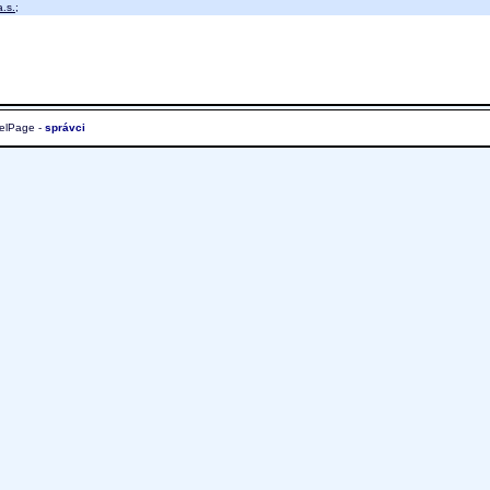
.s.
;
elPage -
správci