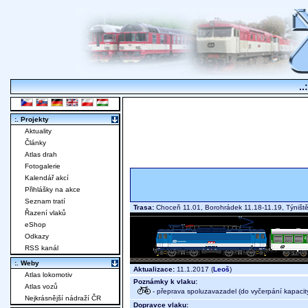
..
:. Projekty
Aktuality
Články
Atlas drah
Fotogalerie
Kalendář akcí
Přihlášky na akce
Seznam tratí
Trasa:
Choceň 11.01, Borohrádek 11.18-11.19, Týniště
Řazení vlaků
eShop
Odkazy
RSS kanál
:. Weby
Aktualizace:
11.1.2017 (
Leoš
)
Atlas lokomotiv
Poznámky k vlaku:
Atlas vozů
- přeprava spoluzavazadel (do vyčerpání kapacit
Nejkrásnější nádraží ČR
Dopravce vlaku: