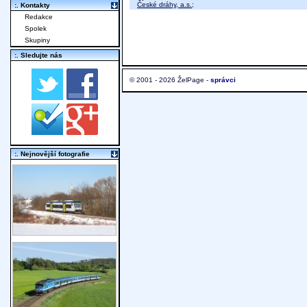
České dráhy, a.s.
;
:. Kontakty
Redakce
Spolek
Skupiny
:. Sledujte nás
© 2001 - 2026 ŽelPage -
správci
:. Nejnovější fotografie