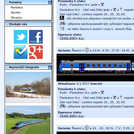
Poznámky k vlaku:
:. Kontakty
Kolín - Pardubice hl.n. jede v
Redakce
Pardubice hl.n. - Ústí nad Orlicí jede v
a
, nejede 
Spolek
Ústí nad Orlicí - Lichkov nejede 24., 25., 31.XII.
Skupiny
- vůz vhodný pro přepravu cestujících na vozíku,
- přeprava spoluzavazadel (do vyčerpání kapacit
:. Sledujte nás
- ve vlaku řazeny k sezení i vozy 1. vozové třídy
Dopravce vlaku:
České dráhy, a.s.
;
Varianta:
Řazení v
a 13.IV., 4.VII., 27.IX., 16.XI., 
:. Nejnovější fotografie
Aktualizace:
8.1.2017 (
mat.mt
)
Poznámky k vlaku:
Kolín - Pardubice hl.n. jede v
Pardubice hl.n. - Ústí nad Orlicí jede v
a
, nejede 
Ústí nad Orlicí - Lichkov nejede 24., 25., 31.XII.
- přeprava spoluzavazadel (do vyčerpání kapacit
Dopravce vlaku:
České dráhy, a.s.
;
Varianta:
Řazení v
a 14. - 16., 30.IV., 7.V., 5.VII., 