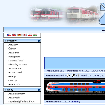
..
:. Projekty
Aktuality
Články
Atlas drah
Fotogalerie
Kalendář akcí
Přihlášky na akce
Seznam tratí
Trasa:
Kolín 16.37, Pardubice hl.n. 17.27-17.42, Choc
Řazení vlaků
Varianta:
Řazení v
-
a
, kromě 24., 25.XII., 13.
eShop
Odkazy
RSS kanál
:. Weby
Atlas lokomotiv
Atlas vozů
Aktualizace:
8.1.2017 (
mat.mt
)
Nejkrásnější nádraží ČR