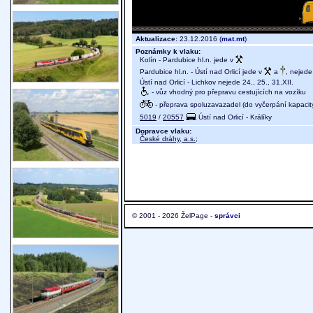
Aktualizace:
23.12.2016 (
mat.mt
)
Poznámky k vlaku:
Kolín - Pardubice hl.n. jede v
Pardubice hl.n. - Ústí nad Orlicí jede v
a
, nejede 
Ústí nad Orlicí - Lichkov nejede 24., 25., 31.XII.
- vůz vhodný pro přepravu cestujících na vozíku
- přeprava spoluzavazadel (do vyčerpání kapacit
5019
/
20557
Ústí nad Orlicí - Králíky
Dopravce vlaku:
České dráhy, a.s.
;
© 2001 - 2026 ŽelPage -
správci