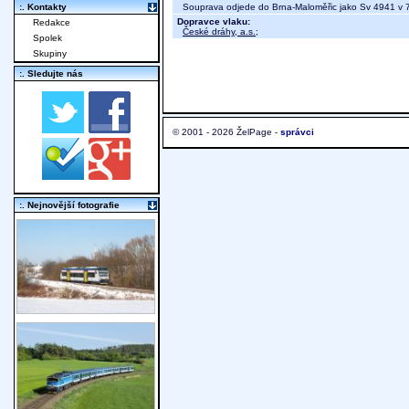
Souprava odjede do Brna-Maloměřic jako Sv 4941 v 
:. Kontakty
Dopravce vlaku:
Redakce
České dráhy, a.s.
;
Spolek
Skupiny
:. Sledujte nás
© 2001 - 2026 ŽelPage -
správci
:. Nejnovější fotografie