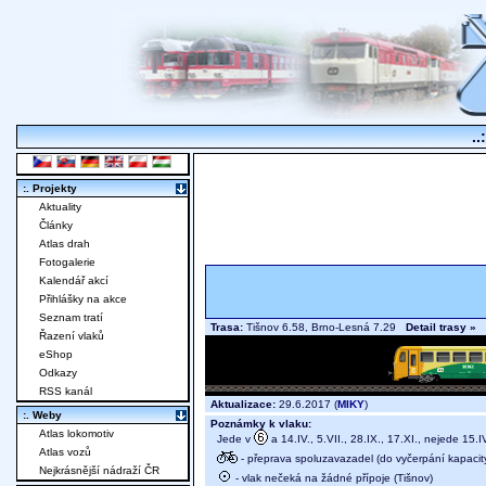
..
:. Projekty
Aktuality
Články
Atlas drah
Fotogalerie
Kalendář akcí
Přihlášky na akce
Seznam tratí
Trasa:
Tišnov 6.58, Brno-Lesná 7.29
Detail trasy »
Řazení vlaků
eShop
Odkazy
RSS kanál
Aktualizace:
29.6.2017 (
MIKY
)
:. Weby
Poznámky k vlaku:
Atlas lokomotiv
Jede v
a 14.IV., 5.VII., 28.IX., 17.XI., nejede 15.IV
Atlas vozů
- přeprava spoluzavazadel (do vyčerpání kapacit
Nejkrásnější nádraží ČR
- vlak nečeká na žádné přípoje (Tišnov)