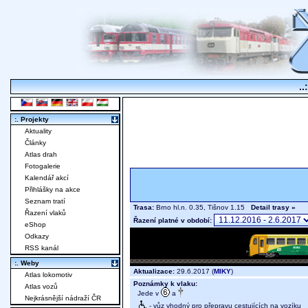
..
:. Projekty
Aktuality
Články
Atlas drah
Fotogalerie
Kalendář akcí
Přihlášky na akce
Seznam tratí
Trasa:
Brno hl.n. 0.35, Tišnov 1.15
Detail trasy »
Řazení vlaků
Řazení platné v období:
eShop
Odkazy
RSS kanál
:. Weby
Aktualizace:
29.6.2017 (
MIKY
)
Atlas lokomotiv
Poznámky k vlaku:
Atlas vozů
Jede v
a
Nejkrásnější nádraží ČR
- vůz vhodný pro přepravu cestujících na vozíku