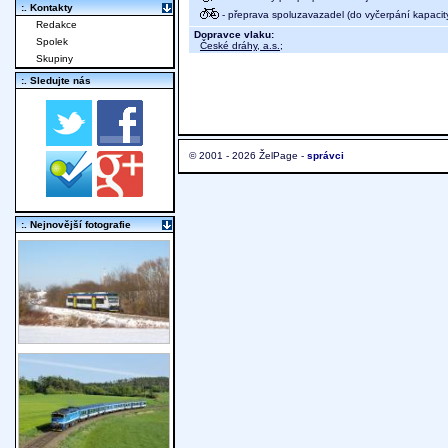
:. Kontakty
- přeprava spoluzavazadel (do vyčerpání kapacit
Redakce
Dopravce vlaku:
Spolek
České dráhy, a.s.
;
Skupiny
:. Sledujte nás
© 2001 - 2026 ŽelPage -
správci
:. Nejnovější fotografie