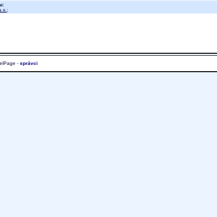
u:
.s.
;
elPage -
správci