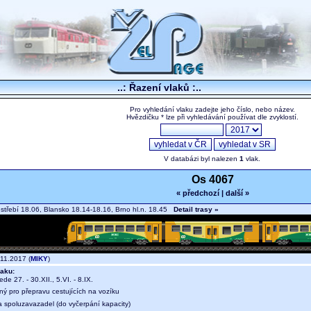
..: Řazení vlaků :..
Pro vyhledání vlaku zadejte jeho číslo, nebo název.
Hvězdičku * lze při vyhledávání používat dle zvyklostí.
V databázi byl nalezen
1
vlak.
Os 4067
« předchozí
|
další »
střebí 18.06, Blansko 18.14-18.16, Brno hl.n. 18.45
Detail trasy »
11.2017 (
MIKY
)
aku:
ede 27. - 30.XII., 5.VI. - 8.IX.
ný pro přepravu cestujících na vozíku
a spoluzavazadel (do vyčerpání kapacity)