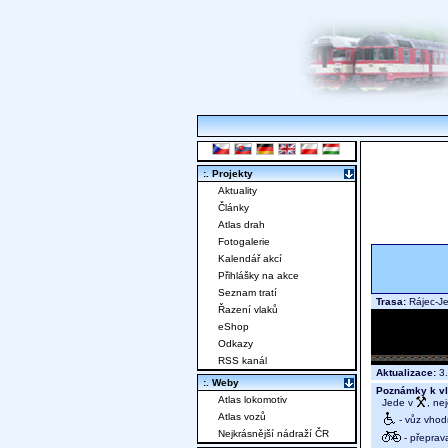
:. Projekty
Aktuality
Články
Atlas drah
Fotogalerie
Kalendář akcí
Přihlášky na akce
Seznam tratí
Trasa:
Rájec-Je
Řazení vlaků
eShop
Odkazy
RSS kanál
Aktualizace:
3.
:. Weby
Poznámky k vl
Atlas lokomotiv
Jede v
, nej
Atlas vozů
- vůz vhod
Nejkrásnější nádraží ČR
- přeprav