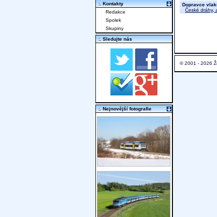
:. Kontakty
Dopravce vlak
České dráhy, a
Redakce
Spolek
Skupiny
:. Sledujte nás
© 2001 - 2026 Ž
:. Nejnovější fotografie