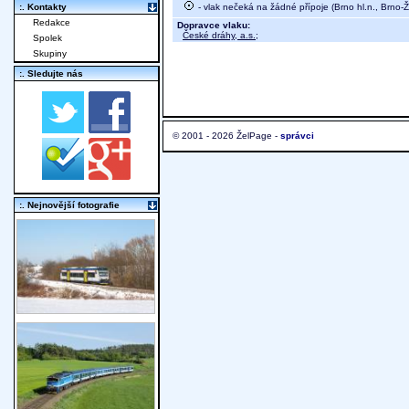
- vlak nečeká na žádné přípoje (Brno hl.n., Brno-Ž
:. Kontakty
Redakce
Dopravce vlaku:
České dráhy, a.s.
;
Spolek
Skupiny
:. Sledujte nás
© 2001 - 2026 ŽelPage -
správci
:. Nejnovější fotografie