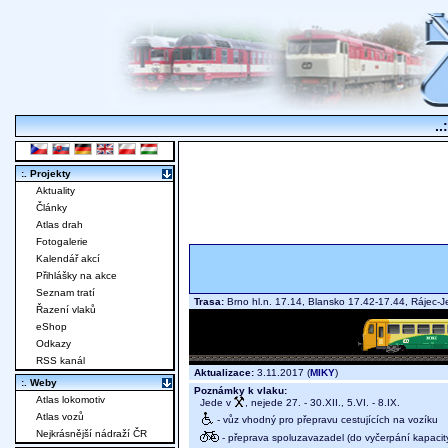
..
:. Projekty
Aktuality
Články
Atlas drah
Fotogalerie
Kalendář akcí
Přihlášky na akce
Seznam tratí
Trasa:
Brno hl.n. 17.14, Blansko 17.42-17.44, Rájec-
Řazení vlaků
eShop
Odkazy
RSS kanál
Aktualizace:
3.11.2017 (
MIKY
)
:. Weby
Poznámky k vlaku:
Atlas lokomotiv
Jede v
, nejede 27. - 30.XII., 5.VI. - 8.IX.
Atlas vozů
- vůz vhodný pro přepravu cestujících na vozíku
Nejkrásnější nádraží ČR
- přeprava spoluzavazadel (do vyčerpání kapacit