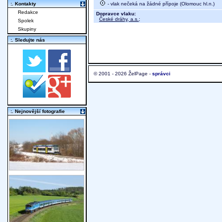
- vlak nečeká na žádné přípoje (Olomouc hl.n.)
:. Kontakty
Redakce
Dopravce vlaku:
České dráhy, a.s.
;
Spolek
Skupiny
:. Sledujte nás
© 2001 - 2026 ŽelPage -
správci
:. Nejnovější fotografie