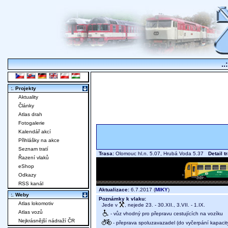
..
:. Projekty
Aktuality
Články
Atlas drah
Fotogalerie
Kalendář akcí
Přihlášky na akce
Seznam tratí
Trasa:
Olomouc hl.n. 5.07, Hrubá Voda 5.37
Detail t
Řazení vlaků
eShop
Odkazy
RSS kanál
Aktualizace:
6.7.2017 (
MIKY
)
:. Weby
Poznámky k vlaku:
Atlas lokomotiv
Jede v
, nejede 23. - 30.XII., 3.VII. - 1.IX.
Atlas vozů
- vůz vhodný pro přepravu cestujících na vozíku
Nejkrásnější nádraží ČR
- přeprava spoluzavazadel (do vyčerpání kapacit