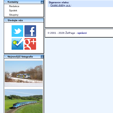
:. Kontakty
Dopravce vlaku:
České dráhy, a.s.
;
Redakce
Spolek
Skupiny
:. Sledujte nás
© 2001 - 2026 ŽelPage -
správci
:. Nejnovější fotografie