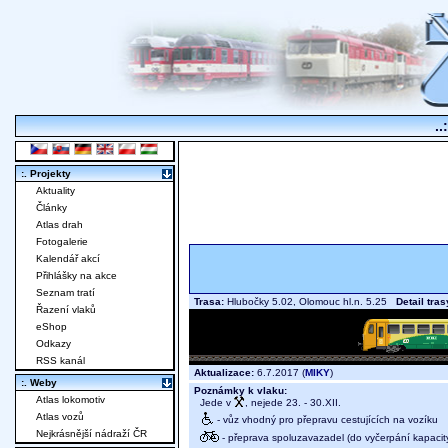
..
:. Projekty
Aktuality
Články
Atlas drah
Fotogalerie
Kalendář akcí
Přihlášky na akce
Seznam tratí
Trasa:
Hlubočky 5.02, Olomouc hl.n. 5.25
Detail tras
Řazení vlaků
eShop
Odkazy
RSS kanál
Aktualizace:
6.7.2017 (
MIKY
)
:. Weby
Poznámky k vlaku:
Atlas lokomotiv
Jede v
, nejede 23. - 30.XII.
Atlas vozů
- vůz vhodný pro přepravu cestujících na vozíku
Nejkrásnější nádraží ČR
- přeprava spoluzavazadel (do vyčerpání kapacit