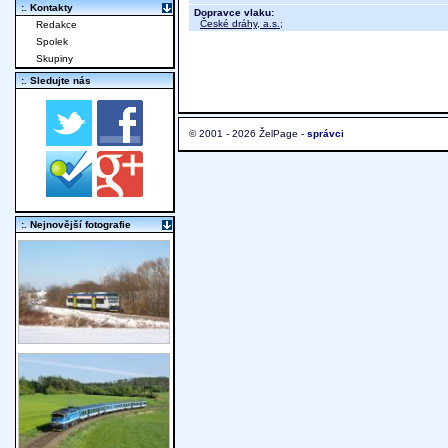
:. Kontakty
Dopravce vlaku:
České dráhy, a.s.
;
Redakce
Spolek
Skupiny
:. Sledujte nás
© 2001 - 2026 ŽelPage -
správci
:. Nejnovější fotografie