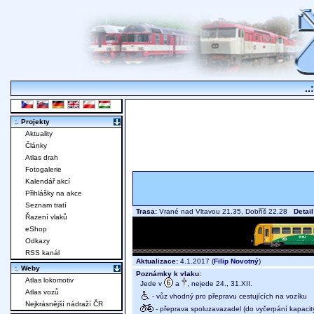
..
:. Projekty
Aktuality
Články
Atlas drah
Fotogalerie
Kalendář akcí
Přihlášky na akce
Seznam tratí
Trasa:
Vrané nad Vltavou 21.35, Dobříš 22.28
Detail
Řazení vlaků
eShop
Odkazy
RSS kanál
Aktualizace:
4.1.2017 (
Filip Novotný
)
:. Weby
Poznámky k vlaku:
Atlas lokomotiv
Jede v
a
, nejede 24., 31.XII.
Atlas vozů
- vůz vhodný pro přepravu cestujících na vozíku
Nejkrásnější nádraží ČR
- přeprava spoluzavazadel (do vyčerpání kapacit