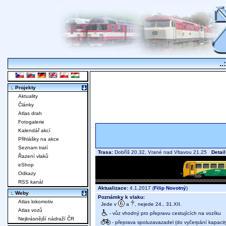
..
:. Projekty
Aktuality
Články
Atlas drah
Fotogalerie
Kalendář akcí
Přihlášky na akce
Seznam tratí
Trasa:
Dobříš 20.32, Vrané nad Vltavou 21.25
Detail
Řazení vlaků
eShop
Odkazy
RSS kanál
Aktualizace:
4.1.2017 (
Filip Novotný
)
:. Weby
Poznámky k vlaku:
Atlas lokomotiv
Jede v
a
, nejede 24., 31.XII.
Atlas vozů
- vůz vhodný pro přepravu cestujících na vozíku
Nejkrásnější nádraží ČR
- přeprava spoluzavazadel (do vyčerpání kapacit