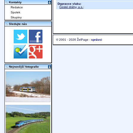
:. Kontakty
Dopravce vlaku:
České dráhy, a.s.
;
Redakce
Spolek
Skupiny
:. Sledujte nás
© 2001 - 2026 ŽelPage -
správci
:. Nejnovější fotografie