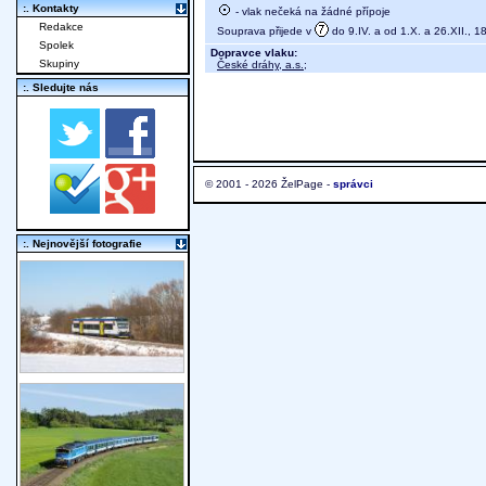
:. Kontakty
- vlak nečeká na žádné přípoje
Redakce
Souprava přijede v
do 9.IV. a od 1.X. a 26.XII., 1
Spolek
Dopravce vlaku:
Skupiny
České dráhy, a.s.
;
:. Sledujte nás
© 2001 - 2026 ŽelPage -
správci
:. Nejnovější fotografie