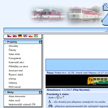
..
:. Projekty
Aktuality
Články
Atlas drah
Fotogalerie
Kalendář akcí
Přihlášky na akce
Seznam tratí
Trasa:
Praha hl.n. 12.55, Vrané nad Vltavou 13.27-1
Řazení vlaků
eShop
Odkazy
RSS kanál
Aktualizace:
4.1.2017 (
Filip Novotný
)
:. Weby
Poznámky k vlaku:
Atlas lokomotiv
Jede v
a
Atlas vozů
- vůz vhodný pro přepravu cestujících na vozíku
Nejkrásnější nádraží ČR
- přeprava spoluzavazadel (do vyčerpání kapacit