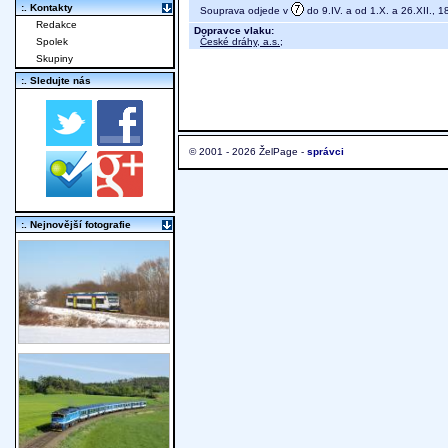
:. Kontakty
Souprava odjede v
do 9.IV. a od 1.X. a 26.XII., 1
Redakce
Dopravce vlaku:
České dráhy, a.s.
;
Spolek
Skupiny
:. Sledujte nás
© 2001 - 2026 ŽelPage -
správci
:. Nejnovější fotografie