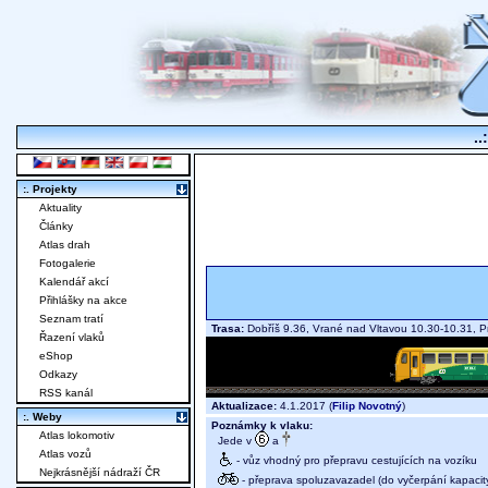
..
:. Projekty
Aktuality
Články
Atlas drah
Fotogalerie
Kalendář akcí
Přihlášky na akce
Seznam tratí
Trasa:
Dobříš 9.36, Vrané nad Vltavou 10.30-10.31, 
Řazení vlaků
eShop
Odkazy
RSS kanál
Aktualizace:
4.1.2017 (
Filip Novotný
)
:. Weby
Poznámky k vlaku:
Atlas lokomotiv
Jede v
a
Atlas vozů
- vůz vhodný pro přepravu cestujících na vozíku
Nejkrásnější nádraží ČR
- přeprava spoluzavazadel (do vyčerpání kapacit