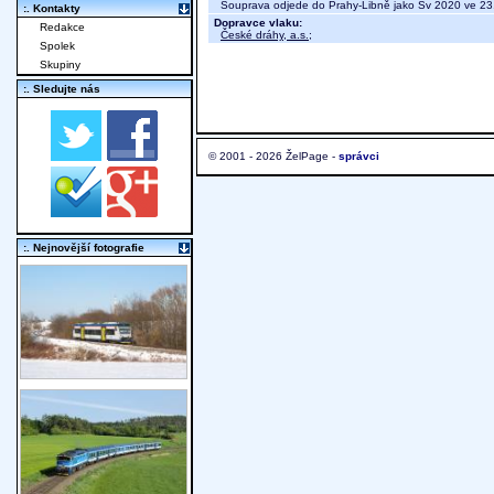
Souprava odjede do Prahy-Libně jako Sv 2020 ve 23
:. Kontakty
Dopravce vlaku:
Redakce
České dráhy, a.s.
;
Spolek
Skupiny
:. Sledujte nás
© 2001 - 2026 ŽelPage -
správci
:. Nejnovější fotografie