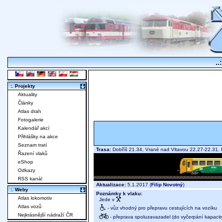
..
:. Projekty
Aktuality
Články
Atlas drah
Fotogalerie
Kalendář akcí
Přihlášky na akce
Seznam tratí
Trasa:
Dobříš 21.34, Vrané nad Vltavou 22.27-22.31,
Řazení vlaků
eShop
Odkazy
RSS kanál
Aktualizace:
5.1.2017 (
Filip Novotný
)
:. Weby
Poznámky k vlaku:
Atlas lokomotiv
Jede v
Atlas vozů
- vůz vhodný pro přepravu cestujících na vozíku
Nejkrásnější nádraží ČR
- přeprava spoluzavazadel (do vyčerpání kapacit