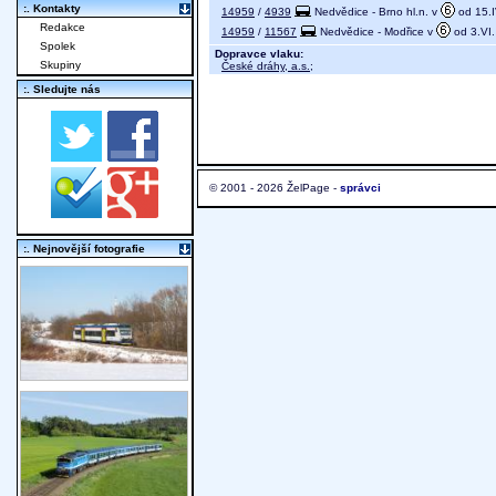
:. Kontakty
14959
/
4939
Nedvědice - Brno hl.n. v
od 15.IV
Redakce
14959
/
11567
Nedvědice - Modřice v
od 3.VI. 
Spolek
Dopravce vlaku:
Skupiny
České dráhy, a.s.
;
:. Sledujte nás
© 2001 - 2026 ŽelPage -
správci
:. Nejnovější fotografie