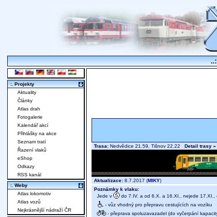
..
:. Projekty
Aktuality
Články
Atlas drah
Fotogalerie
Kalendář akcí
Přihlášky na akce
Seznam tratí
Trasa:
Nedvědice 21.59, Tišnov 22.22
Detail trasy »
Řazení vlaků
eShop
Odkazy
RSS kanál
Aktualizace:
8.7.2017 (
MIKY
)
:. Weby
Poznámky k vlaku:
Atlas lokomotiv
Jede v
do 7.IV. a od 6.X. a 16.XI., nejede 17.XI.,
Atlas vozů
- vůz vhodný pro přepravu cestujících na vozíku
Nejkrásnější nádraží ČR
- přeprava spoluzavazadel (do vyčerpání kapacit