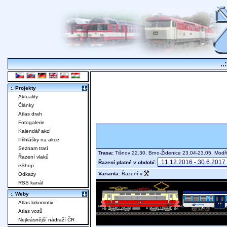
..
:. Projekty
Aktuality
Články
Atlas drah
Fotogalerie
Kalendář akcí
Přihlášky na akce
Seznam tratí
Trasa:
Tišnov 22.30, Brno-Židenice 23.04-23.05, Mod
Řazení vlaků
Řazení platné v období:
eShop
Varianta:
Řazení v
Odkazy
RSS kanál
:. Weby
Atlas lokomotiv
Atlas vozů
Nejkrásnější nádraží ČR