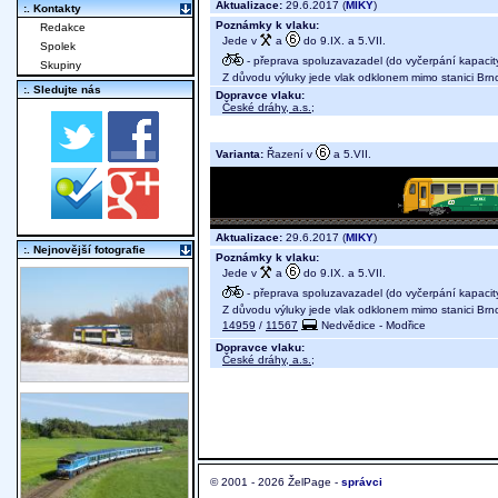
Aktualizace:
29.6.2017 (
MIKY
)
:. Kontakty
Poznámky k vlaku:
Redakce
Jede v
a
do 9.IX. a 5.VII.
Spolek
- přeprava spoluzavazadel (do vyčerpání kapacit
Skupiny
Z důvodu výluky jede vlak odklonem mimo stanici Brno
:. Sledujte nás
Dopravce vlaku:
České dráhy, a.s.
;
Varianta:
Řazení v
a 5.VII.
Aktualizace:
29.6.2017 (
MIKY
)
:. Nejnovější fotografie
Poznámky k vlaku:
Jede v
a
do 9.IX. a 5.VII.
- přeprava spoluzavazadel (do vyčerpání kapacit
Z důvodu výluky jede vlak odklonem mimo stanici Brno
14959
/
11567
Nedvědice - Modřice
Dopravce vlaku:
České dráhy, a.s.
;
© 2001 - 2026 ŽelPage -
správci