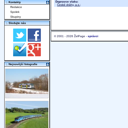
Dopravce vlaku:
:. Kontakty
České dráhy, a.s.
;
Redakce
Spolek
Skupiny
:. Sledujte nás
© 2001 - 2026 ŽelPage -
správci
:. Nejnovější fotografie