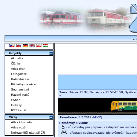
..
:. Projekty
Aktuality
Články
Atlas drah
Fotogalerie
Kalendář akcí
Přihlášky na akce
Seznam tratí
Trasa:
Tišnov 15.34, Nedvědice 15.57-15.58, Bystřic
Řazení vlaků
»
eShop
Odkazy
RSS kanál
:. Weby
Aktualizace:
8.7.2017 (
MIKY
)
Atlas lokomotiv
Poznámky k vlaku:
- vůz vhodný pro přepravu cestujících na vozíku 
Atlas vozů
- přeprava spoluzavazadel (do vyčerpání kapacit
Nejkrásnější nádraží ČR