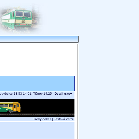
Nedvědice 13.53-14.01, Tišnov 14.25
Detail trasy
Trvalý odkaz
|
Textová verze