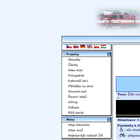
:. Projekty
Aktuality
Články
Atlas drah
Fotogalerie
Kalendář akcí
Přihlášky na akce
Seznam tratí
Trasa:
Žďár nad
Řazení vlaků
»
eShop
Odkazy
RSS kanál
:. Weby
Aktualizace:
8.
Atlas lokomotiv
Poznámky k vl
- vůz vhod
Atlas vozů
- přeprav
Nejkrásnější nádraží ČR