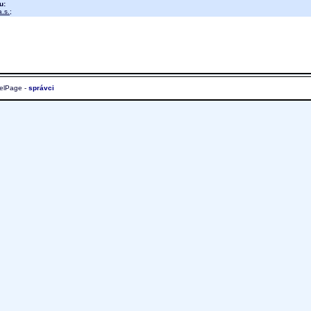
u:
.s.
;
elPage -
správci