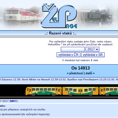
..: Řazení vlaků :..
Pro vyhledání vlaku zadejte jeho číslo, nebo název.
Hvězdičku * lze při vyhledávání používat dle zvyklostí.
V databázi byl nalezen
1
vlak.
Os 14913
« předchozí
|
další »
 Sázavou 12.39, Nové Město na Moravě 12.59-13.02, Bystřice nad Pernštejnem 13.25-13.30, 
7.2017 (
MIKY
)
aku:
ný pro přepravu cestujících na vozíku
a spoluzavazadel (do vyčerpání kapacity)