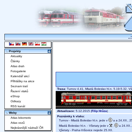
..
:. Projekty
Aktuality
Články
Atlas drah
Fotogalerie
Kalendář akcí
Přihlášky na akce
Seznam tratí
Trasa:
Turnov 4.41, Mladá Boleslav hl.n. 5.19-5.32, V
Řazení vlaků
eShop
Odkazy
RSS kanál
Aktualizace:
5.12.2015 (
Filip Hrůza
)
:. Weby
Poznámky k vlaku:
Atlas lokomotiv
Turnov - Mladá Boleslav hl.n. jede v
a a 24.XII., 25.
Atlas vozů
Mladá Boleslav hl.n. - Všetaty jede v
,
a 24.XII., 
Nejkrásnější nádraží ČR
Všetaty - Praha-Vršovice nejede 25.XII.