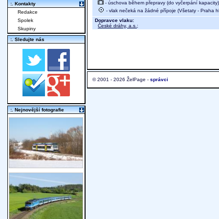
- úschova během přepravy (do vyčerpání kapacity)
:. Kontakty
- vlak nečeká na žádné přípoje (Všetaty - Praha hl
Redakce
Dopravce vlaku:
Spolek
České dráhy, a.s.
;
Skupiny
:. Sledujte nás
© 2001 - 2026 ŽelPage -
správci
:. Nejnovější fotografie