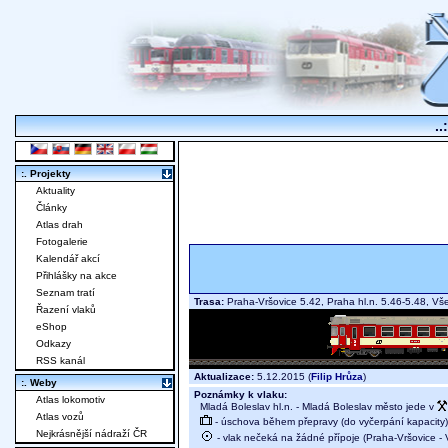
..
:. Projekty
Aktuality
Články
Atlas drah
Fotogalerie
Kalendář akcí
Přihlášky na akce
Seznam tratí
Trasa:
Praha-Vršovice 5.42, Praha hl.n. 5.46-5.48, Vš
Řazení vlaků
eShop
Odkazy
RSS kanál
Aktualizace:
5.12.2015 (
Filip Hrůza
)
:. Weby
Poznámky k vlaku:
Atlas lokomotiv
Mladá Boleslav hl.n. - Mladá Boleslav město jede v
Atlas vozů
- úschova během přepravy (do vyčerpání kapacity)
Nejkrásnější nádraží ČR
- vlak nečeká na žádné přípoje (Praha-Vršovice - 