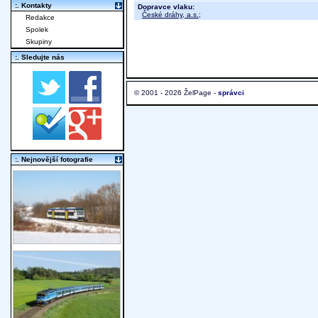
:. Kontakty
Dopravce vlaku:
České dráhy, a.s.
;
Redakce
Spolek
Skupiny
:. Sledujte nás
© 2001 - 2026 ŽelPage -
správci
:. Nejnovější fotografie