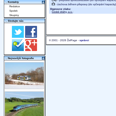
- přeprava spoluzavazadel (do vyčerpání kapacit
:. Kontakty
- úschova během přepravy (do vyčerpání kapacity)
Redakce
Dopravce vlaku:
Spolek
České dráhy, a.s.
;
Skupiny
:. Sledujte nás
© 2001 - 2026 ŽelPage -
správci
:. Nejnovější fotografie