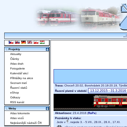
..
:. Projekty
Aktuality
Články
Atlas drah
Fotogalerie
Kalendář akcí
Přihlášky na akce
Seznam tratí
Trasa:
Choceň 20.02, Borohrádek 20.18-20.19, Týništ
Řazení vlaků
Řazení platné v období:
eShop
Odkazy
RSS kanál
:. Weby
Aktualizace:
23.4.2016 (
RaPa
)
Atlas lokomotiv
Poznámky k vlaku:
Atlas vozů
Jede v
, nejede 3. - 5.VII., 28.IX., 28.X., 17.XI.
Nejkrásnější nádraží ČR