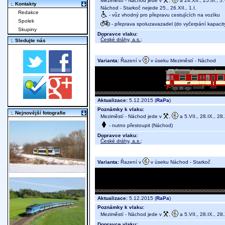
Meziměstí - Náchod jede v
,
a 24.XII., 25.III., 5.
:. Kontakty
Náchod - Starkoč nejede 25., 26.XII., 1.I.
Redakce
- vůz vhodný pro přepravu cestujících na vozíku
Spolek
- přeprava spoluzavazadel (do vyčerpání kapacit
Skupiny
Dopravce vlaku:
České dráhy, a.s.
;
:. Sledujte nás
Varianta:
Řazení v
v úseku Meziměstí - Náchod
Aktualizace:
5.12.2015 (
RaPa
)
Poznámky k vlaku:
:. Nejnovější fotografie
Meziměstí - Náchod jede v
,
a 5.VII., 28.IX., 28
- nutno přestoupit (Náchod)
Dopravce vlaku:
České dráhy, a.s.
;
Varianta:
Řazení v
v úseku Náchod - Starkoč
Aktualizace:
5.12.2015 (
RaPa
)
Poznámky k vlaku:
Meziměstí - Náchod jede v
,
a 5.VII., 28.IX., 28
Dopravce vlaku: