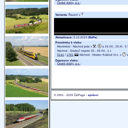
České dráhy, a.s.
;
Varianta:
Řazení v
Aktualizace:
5.12.2015 (
RaPa
)
Poznámky k vlaku:
Meziměstí - Náchod jede v
,
a 24.XII., 25.III., 5.
Náchod - Starkoč nejede 25., 26.XII., 1.I.
5141
/
1781
Náchod - Hradec Králové hl.n. v
a
Dopravce vlaku:
České dráhy, a.s.
;
© 2001 - 2026 ŽelPage -
správci