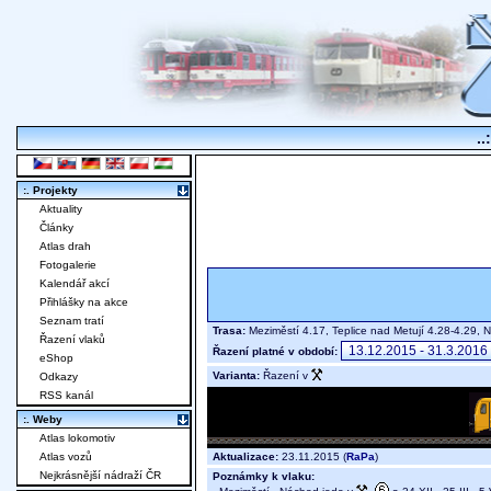
..
:. Projekty
Aktuality
Články
Atlas drah
Fotogalerie
Kalendář akcí
Přihlášky na akce
Seznam tratí
Trasa:
Meziměstí 4.17, Teplice nad Metují 4.28-4.29,
Řazení vlaků
Řazení platné v období:
eShop
Varianta:
Řazení v
Odkazy
RSS kanál
:. Weby
Atlas lokomotiv
Aktualizace:
23.11.2015 (
RaPa
)
Atlas vozů
Nejkrásnější nádraží ČR
Poznámky k vlaku: