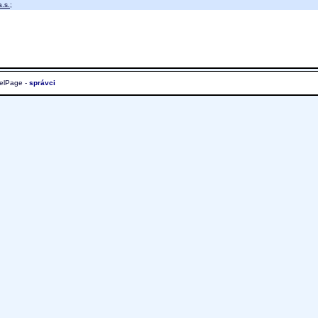
.s.
;
elPage -
správci