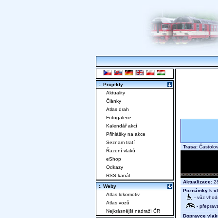
:. Projekty
Aktuality
Články
Atlas drah
Fotogalerie
Kalendář akcí
Přihlášky na akce
Seznam tratí
Trasa:
Častolo
Řazení vlaků
eShop
Odkazy
RSS kanál
Aktualizace:
28
:. Weby
Poznámky k vl
Atlas lokomotiv
- vůz vhod
Atlas vozů
- přeprav
Nejkrásnější nádraží ČR
Dopravce vlak