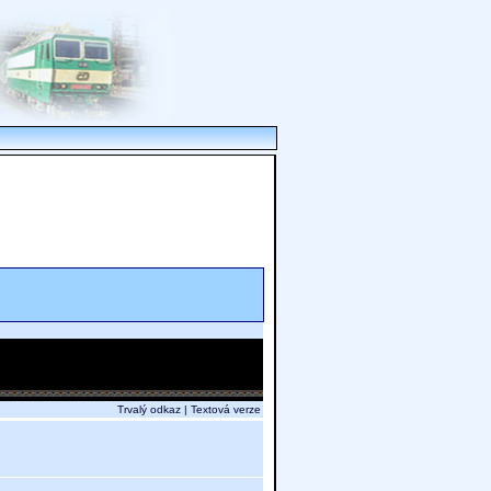
Trvalý odkaz
|
Textová verze