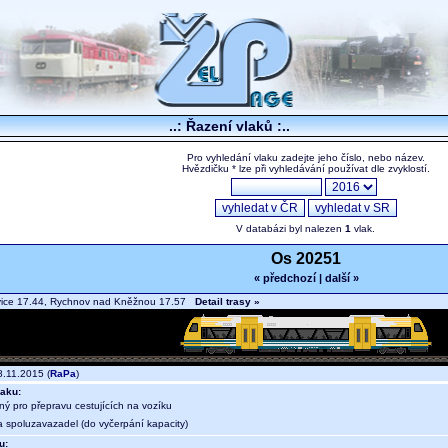
..: Řazení vlaků :..
Pro vyhledání vlaku zadejte jeho číslo, nebo název.
Hvězdičku * lze při vyhledávání používat dle zvyklostí.
V databázi byl nalezen
1
vlak.
Os 20251
« předchozí
|
další »
vice 17.44, Rychnov nad Kněžnou 17.57
Detail trasy »
.11.2015 (
RaPa
)
aku:
ný pro přepravu cestujících na vozíku
a spoluzavazadel (do vyčerpání kapacity)
u: