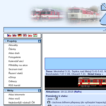
..
:. Projekty
Aktuality
Články
Atlas drah
Fotogalerie
Kalendář akcí
Přihlášky na akce
Seznam tratí
Trasa:
Meziměstí 5.31, Teplice nad Metují 5.41-5.42, N
Řazení vlaků
Borohrádek 7.07-7.08, Choceň 7.21
Detail trasy »
eShop
Odkazy
RSS kanál
:. Weby
Aktualizace:
19.11.2015 (
RaPa
)
Atlas lokomotiv
Poznámky k vlaku:
Atlas vozů
Jede v
- úschova během přepravy (do vyčerpání kapacity)
Nejkrásnější nádraží ČR