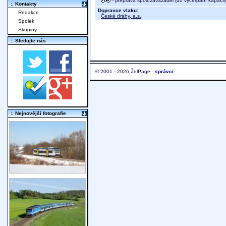
- přeprava spoluzavazadel (do vyčerpání kapacit
:. Kontakty
Dopravce vlaku:
Redakce
České dráhy, a.s.
;
Spolek
Skupiny
:. Sledujte nás
© 2001 - 2026 ŽelPage -
správci
:. Nejnovější fotografie