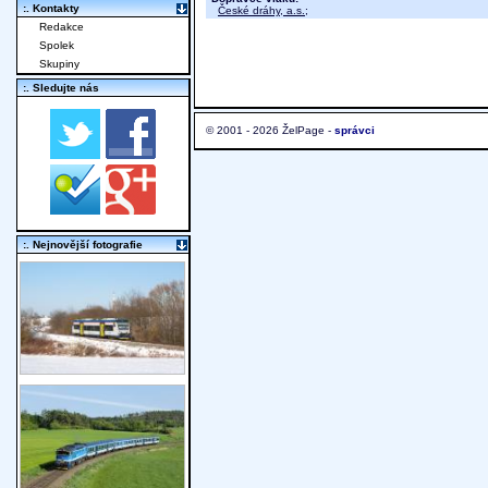
:. Kontakty
České dráhy, a.s.
;
Redakce
Spolek
Skupiny
:. Sledujte nás
© 2001 - 2026 ŽelPage -
správci
:. Nejnovější fotografie