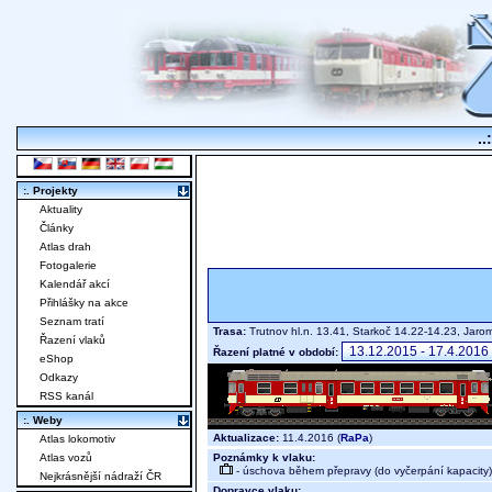
..
:. Projekty
Aktuality
Články
Atlas drah
Fotogalerie
Kalendář akcí
Přihlášky na akce
Seznam tratí
Trasa:
Trutnov hl.n. 13.41, Starkoč 14.22-14.23, Jar
Řazení vlaků
Řazení platné v období:
eShop
Odkazy
RSS kanál
:. Weby
Aktualizace:
11.4.2016 (
RaPa
)
Atlas lokomotiv
Poznámky k vlaku:
Atlas vozů
- úschova během přepravy (do vyčerpání kapacity)
Nejkrásnější nádraží ČR
Dopravce vlaku: