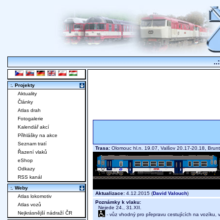
..
:. Projekty
Aktuality
Články
Atlas drah
Fotogalerie
Kalendář akcí
Přihlášky na akce
Seznam tratí
Trasa:
Olomouc hl.n. 19.07, Valšov 20.17-20.18, Brun
Řazení vlaků
eShop
Odkazy
RSS kanál
:. Weby
Aktualizace:
4.12.2015 (
David Valouch
)
Atlas lokomotiv
Poznámky k vlaku:
Atlas vozů
Nejede 24., 31.XII.
Nejkrásnější nádraží ČR
- vůz vhodný pro přepravu cestujících na vozíku,