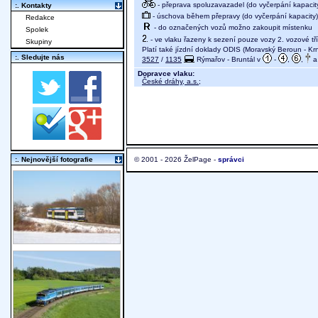
- přeprava spoluzavazadel (do vyčerpání kapacit
:. Kontakty
- úschova během přepravy (do vyčerpání kapacity)
Redakce
- do označených vozů možno zakoupit místenku
Spolek
- ve vlaku řazeny k sezení pouze vozy 2. vozové tř
Skupiny
Platí také jízdní doklady ODIS (Moravský Beroun - Kr
:. Sledujte nás
3527
/
1135
Rýmařov - Bruntál v
-
,
,
a 
Dopravce vlaku:
České dráhy, a.s.
;
:. Nejnovější fotografie
© 2001 - 2026 ŽelPage -
správci