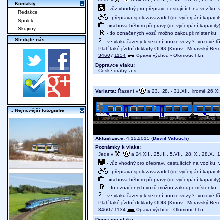
:. Kontakty
- vůz vhodný pro přepravu cestujících na vozíku,
Redakce
- přeprava spoluzavazadel (do vyčerpání kapacit
Spolek
- úschova během přepravy (do vyčerpání kapacity)
Skupiny
- do označených vozů možno zakoupit místenku
:. Sledujte nás
- ve vlaku řazeny k sezení pouze vozy 2. vozové tř
Platí také jízdní doklady ODIS (Krnov - Moravský Ber
3460
/
1134
Opava východ - Olomouc hl.n.
Dopravce vlaku:
České dráhy, a.s.
;
Varianta:
Řazení v
a 23., 28. - 31.XII., kromě 26.XII
:. Nejnovější fotografie
Aktualizace:
4.12.2015 (
David Valouch
)
Poznámky k vlaku:
Jede v
,
a 24.XII., 25.III., 5.VII., 28.IX., 28.X., 1
- vůz vhodný pro přepravu cestujících na vozíku,
- přeprava spoluzavazadel (do vyčerpání kapacit
- úschova během přepravy (do vyčerpání kapacity)
- do označených vozů možno zakoupit místenku
- ve vlaku řazeny k sezení pouze vozy 2. vozové tř
Platí také jízdní doklady ODIS (Krnov - Moravský Ber
3460
/
1134
Opava východ - Olomouc hl.n.
Dopravce vlaku: