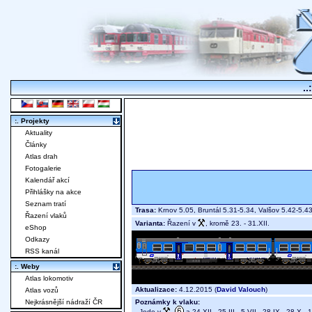
..
:. Projekty
Aktuality
Články
Atlas drah
Fotogalerie
Kalendář akcí
Přihlášky na akce
Seznam tratí
Trasa:
Krnov 5.05, Bruntál 5.31-5.34, Valšov 5.42-5.
Řazení vlaků
Varianta:
Řazení v
, kromě 23. - 31.XII.
eShop
Odkazy
RSS kanál
:. Weby
Atlas lokomotiv
Aktualizace:
4.12.2015 (
David Valouch
)
Atlas vozů
Poznámky k vlaku:
Nejkrásnější nádraží ČR
Jede v
,
a 24.XII., 25.III., 5.VII., 28.IX., 28.X., 1