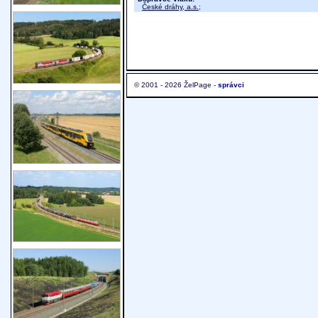
České dráhy, a.s.
;
© 2001 - 2026 ŽelPage -
správci