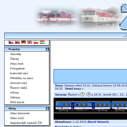
..
:. Projekty
Aktuality
Články
Atlas drah
Fotogalerie
Kalendář akcí
Přihlášky na akce
Seznam tratí
Trasa:
Ostrava střed 15.41, Ostrava-Svinov 15.56-16.
Řazení vlaků
18.52
Detail trasy »
eShop
Varianta:
Řazení v
-
a 18.XI., kromě 28.I., 23., 28
Odkazy
RSS kanál
:. Weby
Atlas lokomotiv
Atlas vozů
Aktualizace:
1.12.2015 (
David Valouch
)
Nejkrásnější nádraží ČR
Poznámky k vlaku: