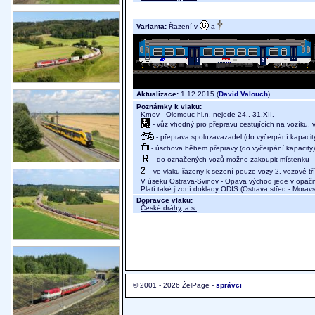
Varianta:
Řazení v
a
Aktualizace:
1.12.2015 (
David Valouch
)
Poznámky k vlaku:
Krnov - Olomouc hl.n. nejede 24., 31.XII.
- vůz vhodný pro přepravu cestujících na vozíku,
- přeprava spoluzavazadel (do vyčerpání kapacit
- úschova během přepravy (do vyčerpání kapacity)
- do označených vozů možno zakoupit místenku
- ve vlaku řazeny k sezení pouze vozy 2. vozové tř
V úseku Ostrava-Svinov - Opava východ jede v opač
Platí také jízdní doklady ODIS (Ostrava střed - Morav
Dopravce vlaku:
České dráhy, a.s.
;
© 2001 - 2026 ŽelPage -
správci