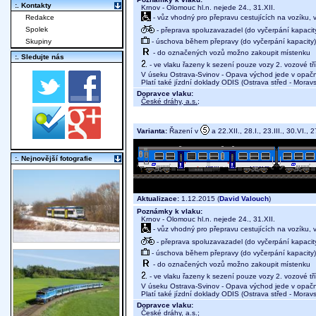
:. Kontakty
Krnov - Olomouc hl.n. nejede 24., 31.XII.
- vůz vhodný pro přepravu cestujících na vozíku,
Redakce
Spolek
- přeprava spoluzavazadel (do vyčerpání kapacit
- úschova během přepravy (do vyčerpání kapacity)
Skupiny
- do označených vozů možno zakoupit místenku
:. Sledujte nás
- ve vlaku řazeny k sezení pouze vozy 2. vozové tř
V úseku Ostrava-Svinov - Opava východ jede v opač
Platí také jízdní doklady ODIS (Ostrava střed - Morav
Dopravce vlaku:
České dráhy, a.s.
;
Varianta:
Řazení v
a 22.XII., 28.I., 23.III., 30.VI., 
:. Nejnovější fotografie
Aktualizace:
1.12.2015 (
David Valouch
)
Poznámky k vlaku:
Krnov - Olomouc hl.n. nejede 24., 31.XII.
- vůz vhodný pro přepravu cestujících na vozíku,
- přeprava spoluzavazadel (do vyčerpání kapacit
- úschova během přepravy (do vyčerpání kapacity)
- do označených vozů možno zakoupit místenku
- ve vlaku řazeny k sezení pouze vozy 2. vozové tř
V úseku Ostrava-Svinov - Opava východ jede v opač
Platí také jízdní doklady ODIS (Ostrava střed - Morav
Dopravce vlaku:
České dráhy, a.s.
;