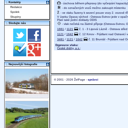
:. Kontakty
- úschova během přepravy (do vyčerpání kapacity)
Redakce
- do označených vozů možno zakoupit místenku
Spolek
- ve vlaku řazeny k sezení pouze vozy 2. vozové tř
V úseku Opava východ - Ostrava-Svinov jede v opač
Skupiny
Platí také jízdní doklady ODIS
:. Sledujte nás
- vlak nečeká na žádné přípoje (Ostrava-Svinov, Os
1661
/
1121
č. 1 - 3 Lipová Lázně - Ostrava střed
1121
/
1642
č. 12 Krnov - Frýdlant nad Ostravicí 
3481
/
1121
/
1642
č. 11 Bruntál - Frýdlant nad O
Dopravce vlaku:
České dráhy, a.s.
;
:. Nejnovější fotografie
© 2001 - 2026 ŽelPage -
správci