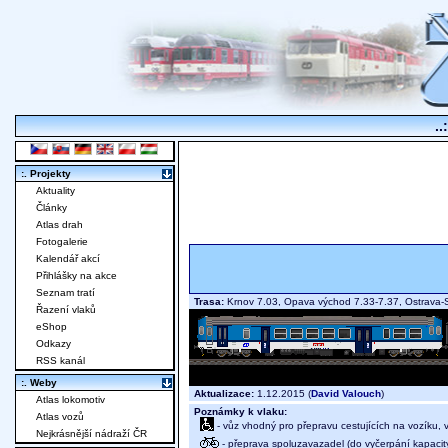
..
:. Projekty
Aktuality
Články
Atlas drah
Fotogalerie
Kalendář akcí
Přihlášky na akce
Seznam tratí
Trasa:
Krnov 7.03, Opava východ 7.33-7.37, Ostrava-
Řazení vlaků
eShop
Odkazy
RSS kanál
:. Weby
Aktualizace:
1.12.2015 (
David Valouch
)
Atlas lokomotiv
Poznámky k vlaku:
Atlas vozů
- vůz vhodný pro přepravu cestujících na vozíku,
Nejkrásnější nádraží ČR
- přeprava spoluzavazadel (do vyčerpání kapacit